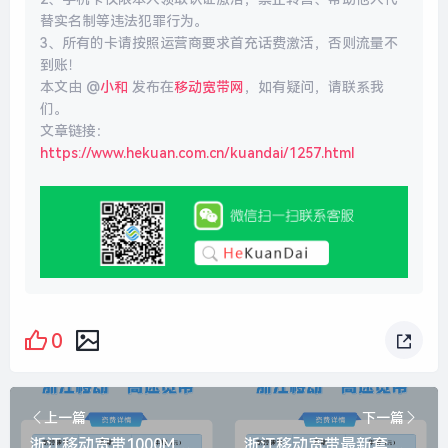
替实名制等违法犯罪行为。
3、所有的卡请按照运营商要求首充话费激活，否则流量不
到账！
本文由 @
小和
发布在
移动宽带网
，如有疑问，请联系我
们。
文章链接：
https://www.hekuan.com.cn/kuandai/1257.html
0
上一篇
下一篇
浙江移动宽带1000M包年费用，最新活动1000M包1年仅需800元
浙江移动宽带最新套餐价格表，推荐办理活动500M包1年仅需300元