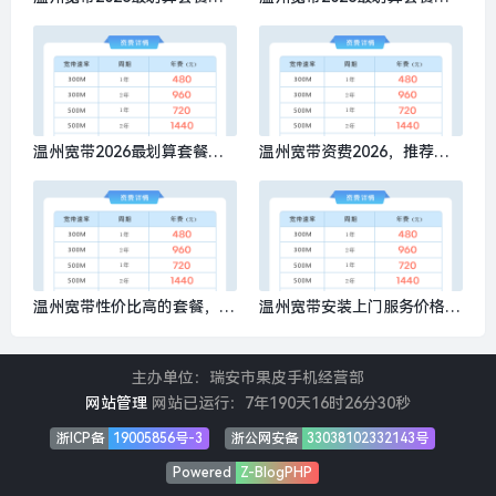
什么？推荐办理移动300M包1
哪些，推荐办理移动300M包1
年480元
年480元
温州宽带2026最划算套餐多
温州宽带资费2026，推荐办
少钱？推荐办理移动300M包1
理移动300M包1年480元
年480元
温州宽带性价比高的套餐，推
温州宽带安装上门服务价格，
荐办理移动300M包1年480元
推荐办理移动300M包1年480
元
主办单位：瑞安市果皮手机经营部
网站管理
网站已运行：
7年190天16时26分31秒
浙ICP备
19005856号-3
浙公网安备
33038102332143号
Powered
Z-BlogPHP