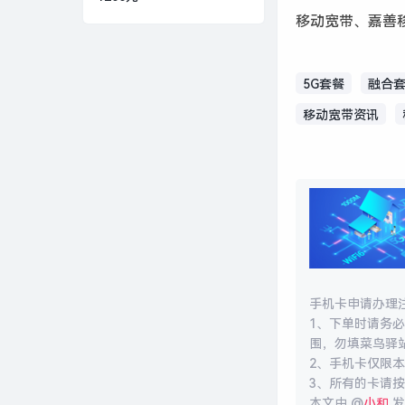
移动宽带、嘉善
5G套餐
融合
移动宽带资讯
手机卡申请办理
1、下单时请务
围，勿填菜鸟驿
2、手机卡仅限
3、所有的卡请
本文由 @
小和
发