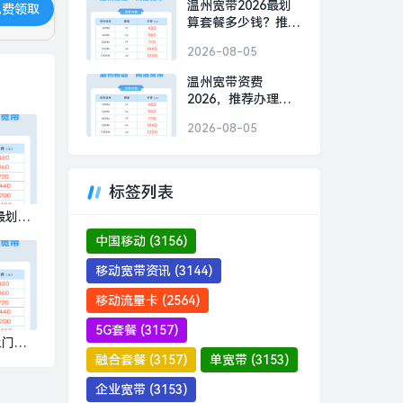
温州宽带2026最划
免费领取
算套餐多少钱？推荐
办理移动300M包1年
2026-08-05
480元
温州宽带资费
2026，推荐办理移
动300M包1年480元
2026-08-05
标签列表
最划算
推荐办
中国移动
(3156)
1年48
移动宽带资讯
(3144)
移动流量卡
(2564)
5G套餐
(3157)
上门服
融合套餐
(3157)
单宽带
(3153)
办理移
80元
企业宽带
(3153)