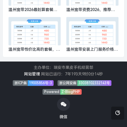
温州宽带2026最划算套餐多
温州宽带资费2026，推荐办
少钱？推荐办理移动300M包1
理移动300M包1年480元
年480元
温州宽带性价比高的套餐，推
温州宽带安装上门服务价格，
荐办理移动300M包1年480元
推荐办理移动300M包1年480
元
主办单位：瑞安市果皮手机经营部
网站管理
网站已运行：
7年193天9时0分15秒
浙ICP备
19005856号-3
浙公网安备
33038102332143号
Powered
Z-BlogPHP
微信