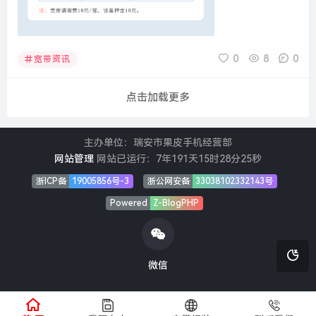
0
8
0
宽带资讯
点击加载更多
主办单位：瑞安市果皮手机经营部
网站管理
网站已运行：
7年191天15时28分25秒
浙ICP备
19005856号-3
浙公网安备
33038102332143号
Powered
Z-BlogPHP
微信